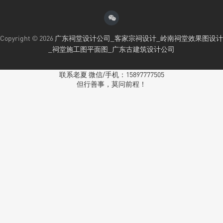
Copyright © 2026
广东祠堂设计公司_客家宗祠设计_岭南祠堂效果图设计
_祠堂施工图平面图_广东古建筑设计公司
联系老夏 微信/手机：15897777505
但行善事，莫问前程！