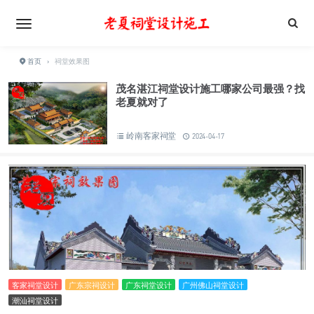
首页
›
祠堂效果图
茂名湛江祠堂设计施工哪家公司最强？找
老夏就对了
岭南客家祠堂
2024-04-17
客家祠堂设计
广东宗祠设计
广东祠堂设计
广州佛山祠堂设计
潮汕祠堂设计