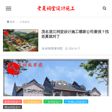
首页
›
文物修缮
茂名湛江祠堂设计施工哪家公司最强？找
老夏就对了
岭南客家祠堂
2024-04-17
客家祠堂设计
广东宗祠设计
广东祠堂设计
广州佛山祠堂设计
潮汕祠堂设计