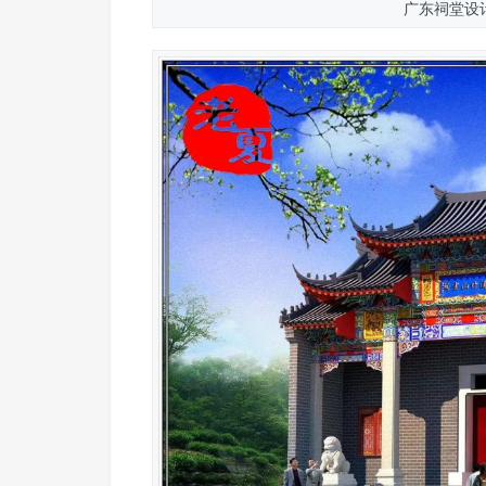
广东祠堂设