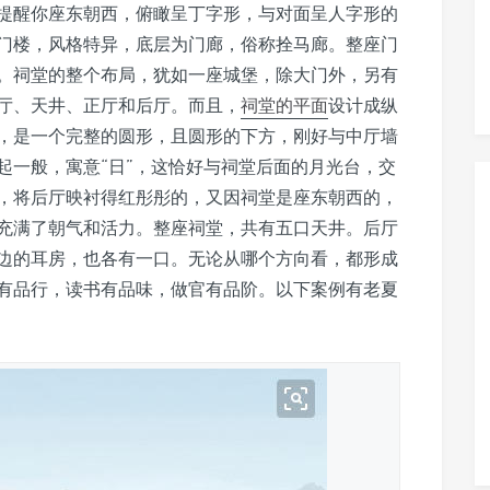
提醒你座东朝西，俯瞰呈丁字形，与对面呈人字形的
门楼，风格特异，底层为门廊，俗称拴马廊。整座门
。祠堂的整个布局，犹如一座城堡，除大门外，另有
厅、天井、正厅和后厅。而且，
祠堂的平面
设计成纵
，是一个完整的圆形，且圆形的下方，刚好与中厅墙
起一般，寓意“日”，这恰好与祠堂后面的月光台，交
，将后厅映衬得红彤彤的，又因祠堂是座东朝西的，
充满了朝气和活力。整座祠堂，共有五口天井。后厅
边的耳房，也各有一口。无论从哪个方向看，都形成
有品行，读书有品味，做官有品阶。以下案例有老夏