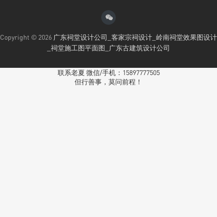
Copyright © 2026
广东祠堂设计公司_客家宗祠设计_岭南祠堂效果图设计
_祠堂施工图平面图_广东古建筑设计公司
联系老夏 微信/手机：15897777505
但行善事，莫问前程！