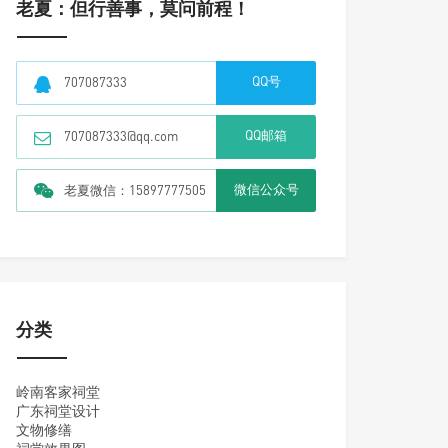
老夏：但行善事，莫问前程！
QQ号
707087333
QQ邮箱
707087333@qq.com
微信公众号
老夏微信：15897777505
分类
岭南客家祠堂
广东祠堂设计
文物修缮